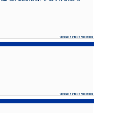
ttano post commerciali...ma lui è direttamente
Rispondi a questo messaggio
Rispondi a questo messaggio