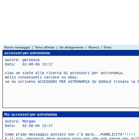
Nuovo messaggio
|
Torna all'inizio
|
Vai all'argomento
|
Ricerca
|
Entra
accessori per astronomia
Autore:
gervesus
Data: 02-08-06 13:17
ciao se siete alla ricerca di accessori per astronomia,
molto convenienti cercate su ebay.
se no scrivete ACCESSORI PER ASTRONOMIA SU GOOGLE trovate la 
Re: accessori per astronomia
Autore:
Morgan
Data: 02-08-06 13:27
Come primo messaggio postato non c'è male...PUBBLICITA'!!!!!