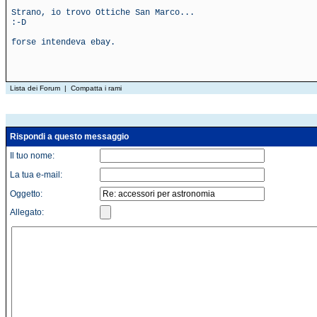
Strano, io trovo Ottiche San Marco...
:-D
forse intendeva ebay.
Lista dei Forum
|
Compatta i rami
Rispondi a questo messaggio
Il tuo nome:
La tua e-mail:
Oggetto:
Allegato: