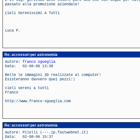
E il sig. gervesus deve essere pure uno che non segue per nul
passato alla promozione aziendale!
Cieli Serenissimi A Tutti
Luca P.
Re: accessori per astronomia
Autore:
franco sgueglia
Data: 02-08-06 13:38
Belle le immagini 3D realizzate al computer!
Esisteranno davvero quei pezzi:)
cieli sereni a tutti
Franco
http://www.franco-sgueglia.com
Re: accessori per astronomia
Autore: Pilolli (---.ip.fastwebnet.it)
Data: 02-08-06 15:37